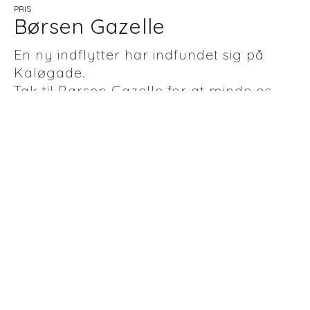
PRIS
Børsen Gazelle
En ny indflytter har indfundet sig på
Kaløgade.
Tak til Børsen Gazelle for at minde os
om 4 lærerige regnskabsår, tak til alle
vores passionerede kollegaer, som
knokler for “Hjem med Mening” hver
eneste dag og tak for tilliden til alle
vores samarbejdspartnere.